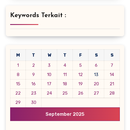
Keywords Terkait :
M
T
W
T
F
S
S
1
2
3
4
5
6
7
8
9
10
11
12
13
14
15
16
17
18
19
20
21
22
23
24
25
26
27
28
29
30
September 2025