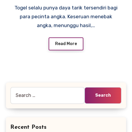
Togel selalu punya daya tarik tersendiri bagi
para pecinta angka. Keseruan menebak
angka, menunggu hasil,…
Read More
Search
for:
Recent Posts