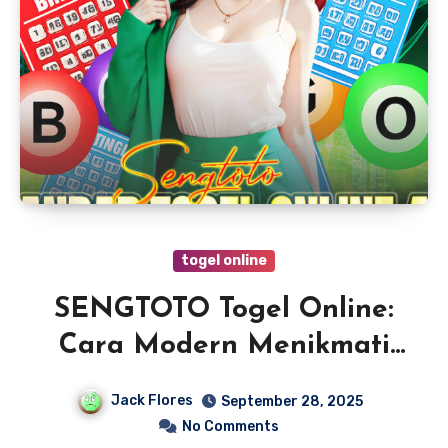
togel online
SENGTOTO Togel Online:
Cara Modern Menikmati
Permainan Angka
Jack Flores
September 28, 2025
No Comments