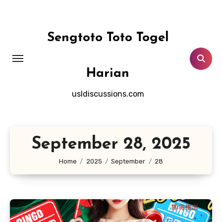
Skip
to
content
Sengtoto Toto Togel
Harian
usldiscussions.com
September 28, 2025
Home
2025
September
28