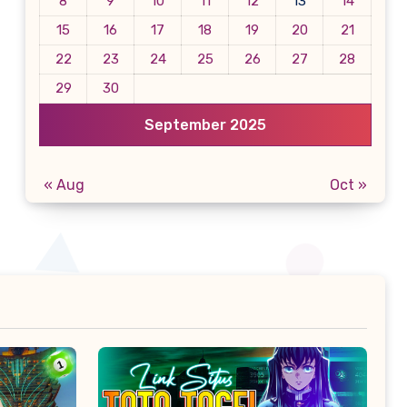
8
9
10
11
12
13
14
15
16
17
18
19
20
21
22
23
24
25
26
27
28
29
30
September 2025
« Aug
Oct »