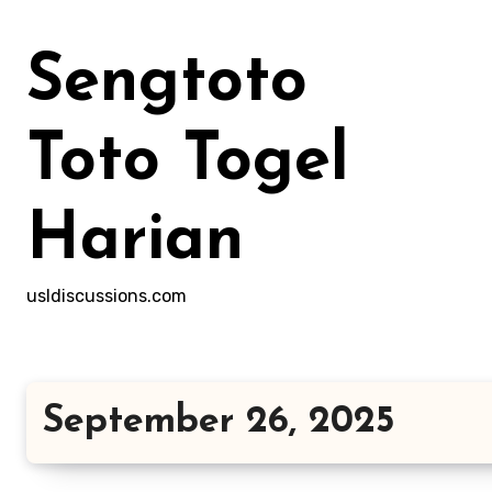
Skip
to
Sengtoto
content
Toto Togel
Harian
usldiscussions.com
September 26, 2025