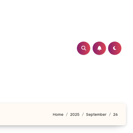
Home
2025
September
26