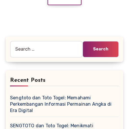
Search
for:
Recent Posts
Sengtoto dan Toto Togel: Memahami
Perkembangan Informasi Permainan Angka di
Era Digital
SENGTOTO dan Toto Togel: Menikmati