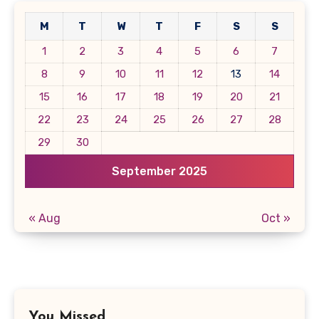
M
T
W
T
F
S
S
1
2
3
4
5
6
7
8
9
10
11
12
13
14
15
16
17
18
19
20
21
22
23
24
25
26
27
28
29
30
September 2025
« Aug
Oct »
You Missed