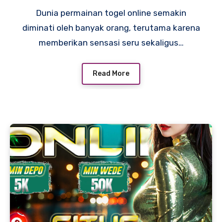
Tinggi
Dunia permainan togel online semakin
diminati oleh banyak orang, terutama karena
memberikan sensasi seru sekaligus…
Read More