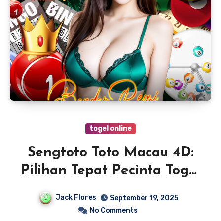
togel online
Sengtoto Toto Macau 4D:
Pilihan Tepat Pecinta Togel
Online dengan Keamanan
Jack Flores
September 19, 2025
dan Peluang Menang
No Comments