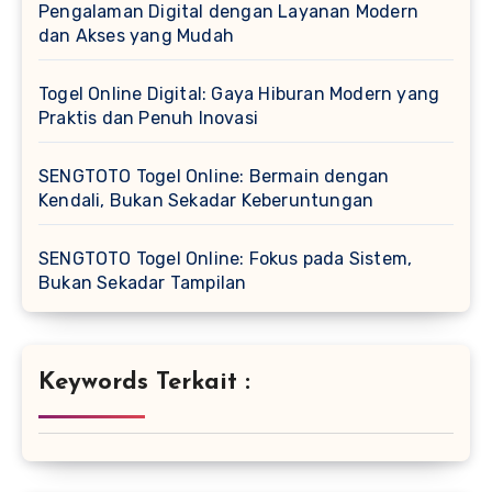
Pengalaman Digital dengan Layanan Modern
dan Akses yang Mudah
Togel Online Digital: Gaya Hiburan Modern yang
Praktis dan Penuh Inovasi
SENGTOTO Togel Online: Bermain dengan
Kendali, Bukan Sekadar Keberuntungan
SENGTOTO Togel Online: Fokus pada Sistem,
Bukan Sekadar Tampilan
Keywords Terkait :